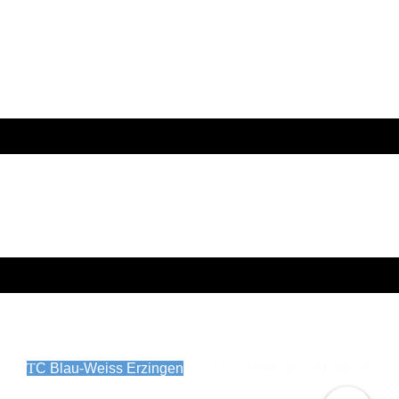
T
C Blau-Weiss Erzingen
| 79771 Klettgau Badstrasse
16 |
Impressum
|
Datenschutz