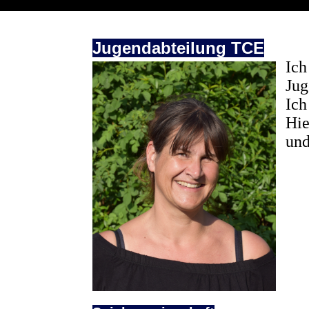
Jugendabteilung TCE
Ich
Jug
Ich
Hie
und