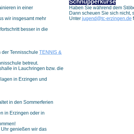
Schnupperkurse
nieren in einer
Haben Sie während dem Stöbe
Dann scheuen Sie sich nicht, 
ass wir insgesamt mehr
Unter
jugend@tc-erzingen.de
f
ortschritt besser in die
n der Tennisschule
TENNIS &
nisschule betreut.
ishalle in Lauchringen bzw. die
nlagen in Erzingen und
tet in den Sommerferien
n in Erzingen oder in
lkommen!
 Uhr genießen wir das