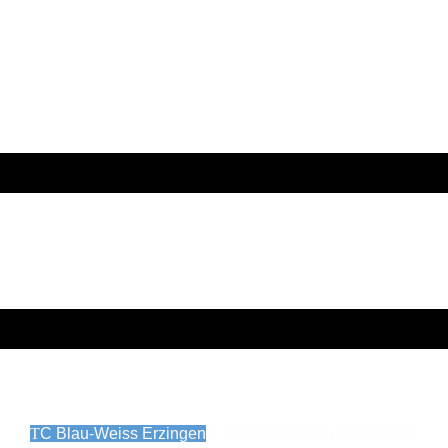
T
C Blau-Weiss Erzingen
| 79771 Klettgau Badstrasse